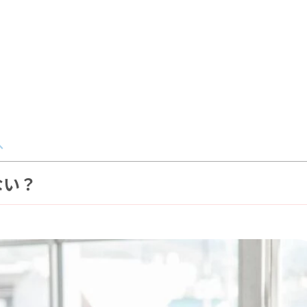
へ
ない？