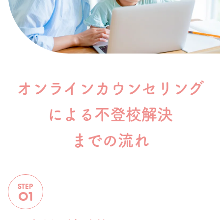
料金
コラム
オンラインカウンセリング
よくある質問
による
不登校解決
までの流れ