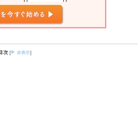
目次
[
]
非表示